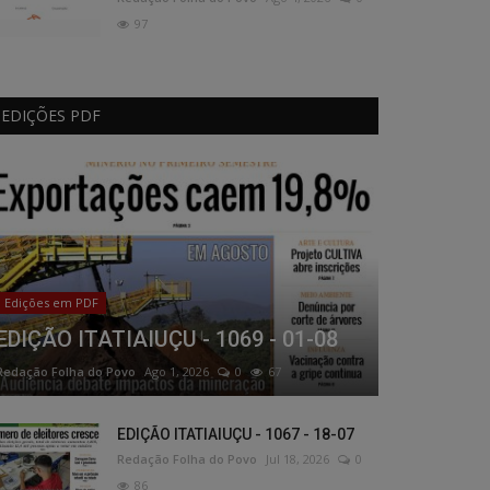
97
EDIÇÕES PDF
Edições em PDF
EDIÇÃO ITATIAIUÇU - 1069 - 01-08
Redação Folha do Povo
Ago 1, 2026
0
67
EDIÇÃO ITATIAIUÇU - 1067 - 18-07
Redação Folha do Povo
Jul 18, 2026
0
86