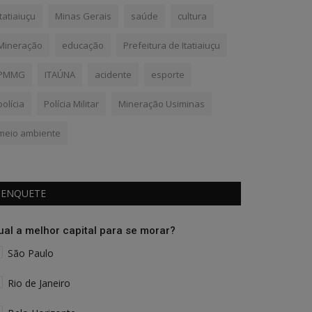
Itatiaiuçu
Minas Gerais
saúde
cultura
Mineração
educação
Prefeitura de Itatiaiuçu
PMMG
ITAÚNA
acidente
esporte
polícia
Polícia Militar
Mineração Usiminas
meio ambiente
ENQUETE
ual a melhor capital para se morar?
São Paulo
Rio de Janeiro