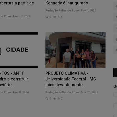
abertas a partir de
Kennedy é inaugurado
Redação Folha do Povo
Fev 4, 2024
do Povo
Nov 18, 2024
0
615
NTOS - ANTT
PROJETO CLIMATIVA -
dro a construir
Universidade Federal - MG
iário...
inicia levantamento...
Q
do Povo
Nov 8, 2024
Redação Folha do Povo
Mar 20, 2023
0
140