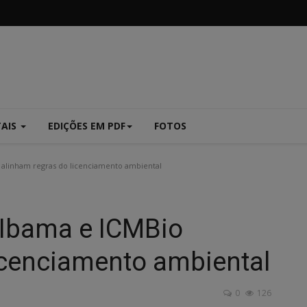
TAIS
EDIÇÕES EM PDF
FOTOS
alinham regras do licenciamento ambiental
Ibama e ICMBio
icenciamento ambiental
0
126