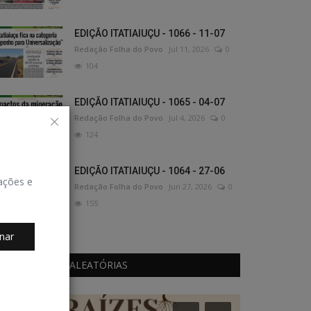
EDIÇÃO ITATIAIUÇU - 1066 - 11-07
Redação Folha do Povo
Jul 11, 2026
0
104
EDIÇÃO ITATIAIUÇU - 1065 - 04-07
Redação Folha do Povo
Jul 4, 2026
0
124
EDIÇÃO ITATIAIUÇU - 1064 - 27-06
zações e
Redação Folha do Povo
Jun 27, 2026
0
155
nar
PUBLICAÇÕES ALEATÓRIAS
TV e Cultura
Educação