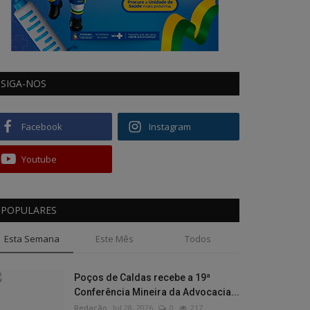
SIGA-NOS
Facebook
Instagram
Youtube
POPULARES
Esta Semana
Este Mês
Todos
Poços de Caldas recebe a 19ª
Conferência Mineira da Advocacia...
Redação
Jul 28, 2026
0
217