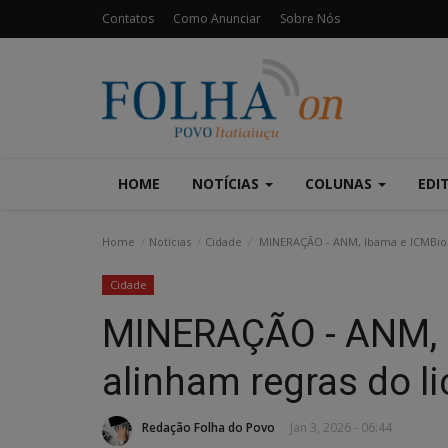
Contatos
Como Anunciar
Sobre Nós
HOME
NOTÍCIAS
COLUNAS
EDI
Home
Notícias
Cidade
MINERAÇÃO - ANM, Ibama e ICMBio 
Cidade
MINERAÇÃO - ANM, 
alinham regras do l
Redação Folha do Povo
Jan 3, 2026 - 06:44