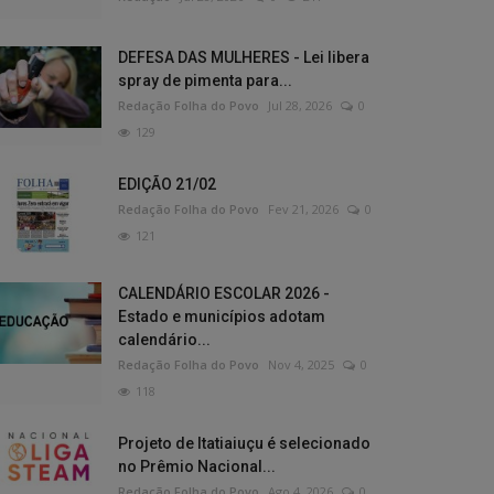
DEFESA DAS MULHERES - Lei libera
spray de pimenta para...
Redação Folha do Povo
Jul 28, 2026
0
129
EDIÇÃO 21/02
Redação Folha do Povo
Fev 21, 2026
0
121
CALENDÁRIO ESCOLAR 2026 -
Estado e municípios adotam
calendário...
Redação Folha do Povo
Nov 4, 2025
0
118
Projeto de Itatiaiuçu é selecionado
no Prêmio Nacional...
Redação Folha do Povo
Ago 4, 2026
0