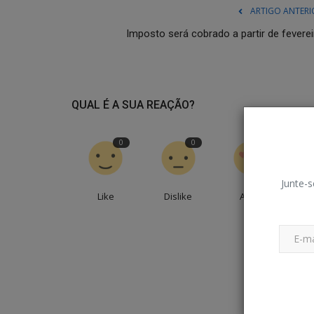
ARTIGO ANTERI
Imposto será cobrado a partir de feverei
QUAL É A SUA REAÇÃO?
0
0
0
Junte-s
Like
Dislike
Amei
En