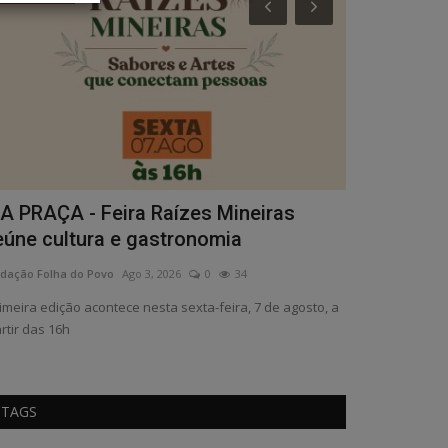
A PRAÇA - Feira Raízes Mineiras
EDUCAÇÃO - 
eúne cultura e gastronomia
Municipal 
dação Folha do Povo
Ago 3, 2026
0
34
Redação Folha do
imeira edição acontece nesta sexta-feira, 7 de agosto, a
Decreto estabele
rtir das 16h
das crianças e r
TAGS