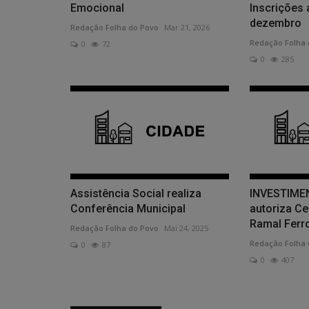
Emocional
Inscrições 
dezembro
Redação Folha do Povo
Mar 21, 2026
Redação Folha 
0
72
0
285
Assistência Social realiza
INVESTIME
Conferência Municipal
autoriza Ce
Ramal Ferrov
Redação Folha do Povo
Mai 24, 2025
Redação Folha 
0
87
0
407