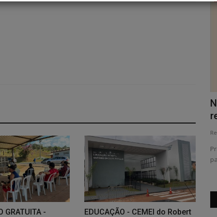
Coluna Social - Holofote
N
r
Redação Folha do Povo
Jun 6, 2026
0
154
Re
Pr
pa
 GRATUITA -
EDUCAÇÃO - CEMEI do Robert