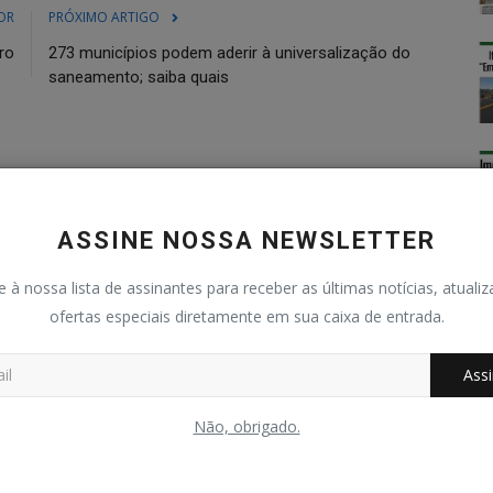
OR
PRÓXIMO ARTIGO
ro
273 municípios podem aderir à universalização do
saneamento; saiba quais
0
0
0
0
ASSINE NOSSA NEWSLETTER
e à nossa lista de assinantes para receber as últimas notícias, atuali
graçado
Bravo
Triste
Uau
ofertas especiais diretamente em sua caixa de entrada.
Assi
Não, obrigado.
Holofote