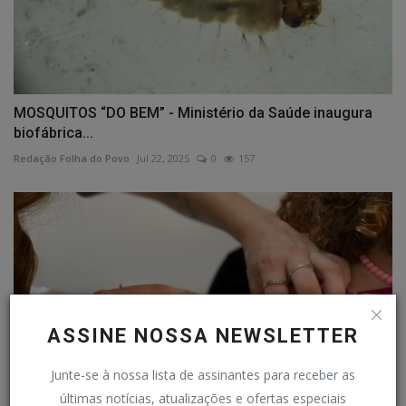
MOSQUITOS “DO BEM” - Ministério da Saúde inaugura
biofábrica...
Redação Folha do Povo
Jul 22, 2025
0
157
ASSINE NOSSA NEWSLETTER
Junte-se à nossa lista de assinantes para receber as
últimas notícias, atualizações e ofertas especiais