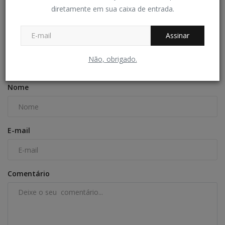
diretamente em sua caixa de entrada.
Dia D Vacinação - 96 crianças imunizadas
Redação Folha do Povo
Nov 30, 2024
0
296
Assinar
Não, obrigado.
COMENTÁRIOS
Nome
E-mail
Comentário