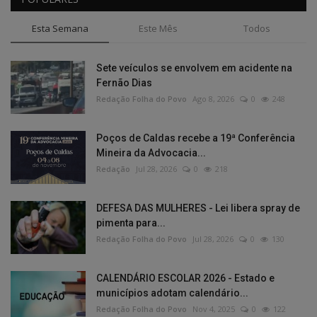
Esta Semana
Este Mês
Todos
Sete veículos se envolvem em acidente na
Fernão Dias
Redação Folha do Povo
Ago 8, 2026
0
248
Poços de Caldas recebe a 19ª Conferência
Mineira da Advocacia...
Redação
Jul 28, 2026
0
218
DEFESA DAS MULHERES - Lei libera spray de
pimenta para...
Redação Folha do Povo
Jul 28, 2026
0
130
CALENDÁRIO ESCOLAR 2026 - Estado e
municípios adotam calendário...
Redação Folha do Povo
Nov 4, 2025
0
122