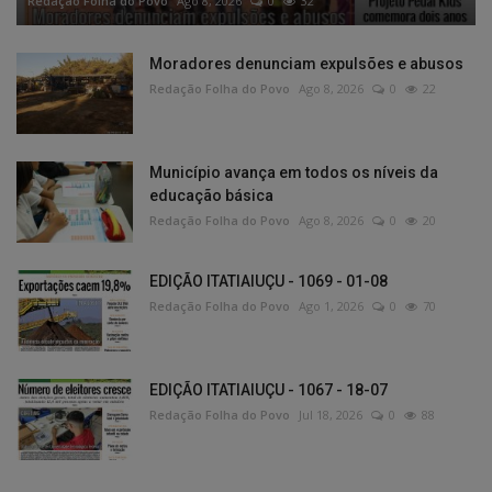
Redação Folha do Povo
Ago 8, 2026
0
32
Moradores denunciam expulsões e abusos
Redação Folha do Povo
Ago 8, 2026
0
22
Município avança em todos os níveis da
educação básica
Redação Folha do Povo
Ago 8, 2026
0
20
EDIÇÃO ITATIAIUÇU - 1069 - 01-08
Redação Folha do Povo
Ago 1, 2026
0
70
EDIÇÃO ITATIAIUÇU - 1067 - 18-07
Redação Folha do Povo
Jul 18, 2026
0
88