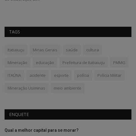
TAGS
Itatiaiuçu
Minas Gerais
saúde
cultura
Mineração
educação
Prefeitura de Itatiaiuçu
PMMG
ITAÚNA
acidente
esporte
polícia
Polícia Militar
Mineração Usiminas
meio ambiente
ENQUETE
Qual a melhor capital para se morar?