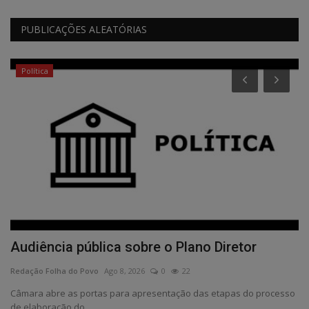
PUBLICAÇÕES ALEATÓRIAS
Política
Audiência pública sobre o Plano Diretor
P
c
Redação Folha do Povo
Ago 8, 2026
0
22
Re
Câmara abre as portas para apresentação das etapas do processo
de elaboração do...