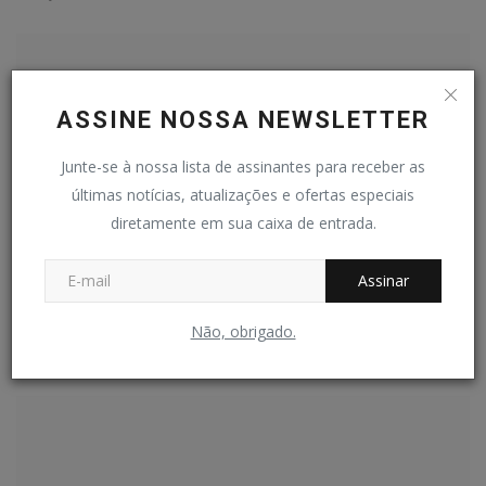
ASSINE NOSSA NEWSLETTER
Junte-se à nossa lista de assinantes para receber as
últimas notícias, atualizações e ofertas especiais
diretamente em sua caixa de entrada.
Assinar
MoC é destaque em alimentação escolar
Não, obrigado.
Redação
Fev 6, 2025
0
81