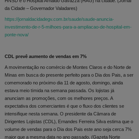
HNSD e o Hospital Arnaldo Gavazza (HAG) na cidade. (Jornal
da Cidade – Governador Valadares)
https://jornaldacidadegv.com.br/saude/saude-anuncia-
investimento-de-r-5-milhoes-para-a-ampliacao-de-hospital-em-
ponte-nova/
CDL prevê aumento de vendas em 7%
A movimentação no comércio de Montes Claros e do Norte de
Minas em busca do presente perfeito para o Dia dos Pais, a ser
comemorado no próximo dia 11 de agosto, domingo, ainda
estava meio tímida na semana passada. Os lojistas já
anunciam as promoções, com os melhores preços. A
expectativa dos comerciantes é que o fluxo dos clientes se
intensifique nesta semana. O presidente da Câmara de
Dirigentes Lojistas (CDL), Ernandes Ferreira Silva estima que o
volume de vendas para o Dia dos Pais este ano seja cerca 7%
maior que a mesma data no ano passado. (Gazeta Norte