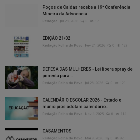
Poços de Caldas recebe a 19ª Conferência
Mineira da Advocacia...
Redação
Jul 28, 2026
0
179
EDIÇÃO 21/02
Redação Folha do Povo
Fev 21, 2026
0
129
DEFESA DAS MULHERES - Lei libera spray de
pimenta para...
Redação Folha do Povo
Jul 28, 2026
0
129
CALENDÁRIO ESCOLAR 2026 - Estado e
municípios adotam calendário...
Redação Folha do Povo
Nov 4, 2025
0
114
CASAMENTOS
Redação Folha do Povo
Mai 9, 2026
0
92