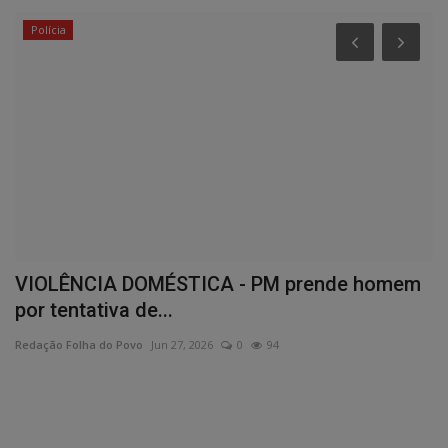
Polícia
e
VIOLÊNCIA DOMÉSTICA - PM prende homem
C
por tentativa de...
Re
Redação Folha do Povo
Jun 27, 2026
0
94
o,