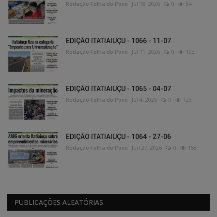
Redação Folha do Povo
Jul 18, 2026
0
84
EDIÇÃO ITATIAIUÇU - 1066 - 11-07
Redação Folha do Povo
Jul 11, 2026
0
103
EDIÇÃO ITATIAIUÇU - 1065 - 04-07
Redação Folha do Povo
Jul 4, 2026
0
123
EDIÇÃO ITATIAIUÇU - 1064 - 27-06
Redação Folha do Povo
Jun 27, 2026
0
153
PUBLICAÇÕES ALEATÓRIAS