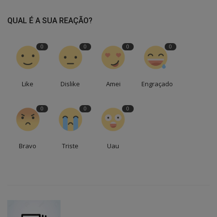
QUAL É A SUA REAÇÃO?
0
0
0
0
Like
Dislike
Amei
Engraçado
0
0
0
Bravo
Triste
Uau