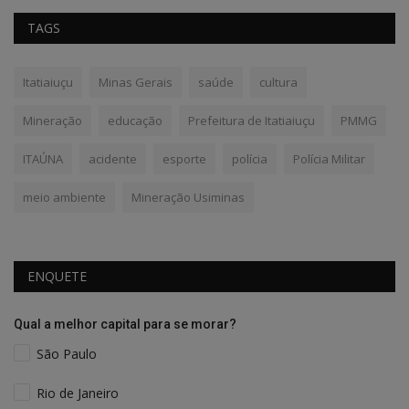
TAGS
Itatiaiuçu
Minas Gerais
saúde
cultura
Mineração
educação
Prefeitura de Itatiaiuçu
PMMG
ITAÚNA
acidente
esporte
polícia
Polícia Militar
meio ambiente
Mineração Usiminas
ENQUETE
Qual a melhor capital para se morar?
São Paulo
Rio de Janeiro