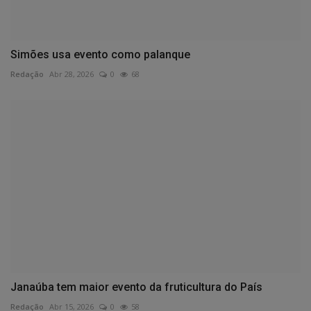
Simões usa evento como palanque
Redação
Abr 28, 2026
0
68
Janaúba tem maior evento da fruticultura do País
Redação
Abr 15, 2026
0
58