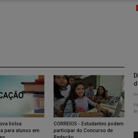
Cidade
a partir
PROTEÇÃO ANIMAL - Campanha de
D
vacinação antirrábica acontece...
d
Redação Folha do Povo
Ago 3, 2026
0
41
Re
gosto, em
Programação começa no dia 10 e segue até 29 de agosto,
Eq
com vacinação de cães e gatos...
Br
ova bolsa
CORREIOS - Estudantes podem
a para alunos em
participar do Concurso de
des
Redação...