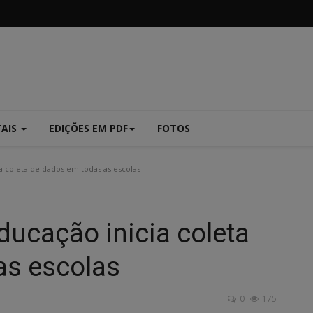
TAIS
EDIÇÕES EM PDF
FOTOS
 coleta de dados em todas as escolas
ucação inicia coleta
as escolas
0
175