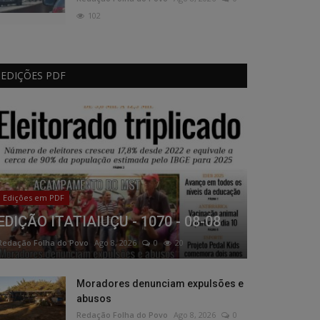
102
EDIÇÕES PDF
Edições em PDF
EDIÇÃO ITATIAIUÇU - 1070 - 08-08
Redação Folha do Povo
Ago 8, 2026
0
20
Moradores denunciam expulsões e
abusos
Redação Folha do Povo
Ago 8, 2026
0