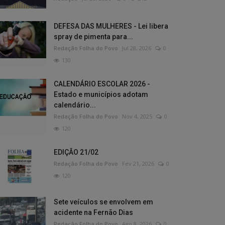
DEFESA DAS MULHERES - Lei libera
spray de pimenta para...
Redação Folha do Povo
Jul 28, 2026
0
130
CALENDÁRIO ESCOLAR 2026 -
Estado e municípios adotam
calendário...
Redação Folha do Povo
Nov 4, 2025
0
120
EDIÇÃO 21/02
Redação Folha do Povo
Fev 21, 2026
0
120
Sete veículos se envolvem em
acidente na Fernão Dias
Redação Folha do Povo
Ago 8, 2026
0