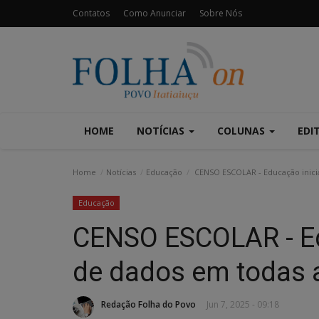
Contatos
Como Anunciar
Sobre Nós
HOME
NOTÍCIAS
COLUNAS
EDI
Home
Notícias
Educação
CENSO ESCOLAR - Educação inicia
Educação
CENSO ESCOLAR - Ed
de dados em todas 
Redação Folha do Povo
Jun 7, 2025 - 09:18