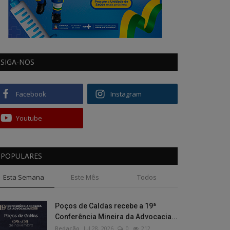
SIGA-NOS
Facebook
Instagram
Youtube
POPULARES
Esta Semana
Este Mês
Todos
Poços de Caldas recebe a 19ª
Conferência Mineira da Advocacia...
Redação
Jul 28, 2026
0
212