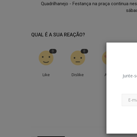
Quadrilhanejo - Festança na praça continua nes
sába
QUAL É A SUA REAÇÃO?
0
0
0
Like
Dislike
Amei
En
Junte-s