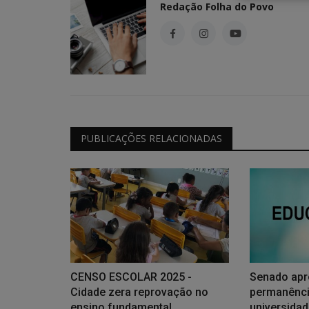
Redação Folha do Povo
Geral
PUBLICAÇÕES RELACIONADAS
T - Moradores
Campanha de vacinação animal 
 e abusos
do dia 10
0
17
Redação Folha do Povo
Ago 8, 2026
0
11
Imunização de cães e gatos segue até 29 de a
pontos fixos e de casa em...
CENSO ESCOLAR 2025 -
Senado apr
Cidade zera reprovação no
permanênci
ensino fundamental...
universida