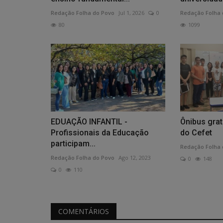
Redação Folha do Povo
Jul 1, 2026
0
Redação Folha 
80
1099
EDUAÇÃO INFANTIL -
Ônibus grat
Profissionais da Educação
do Cefet
participam...
Redação Folha 
Redação Folha do Povo
Ago 12, 2023
0
148
0
110
COMENTÁRIOS