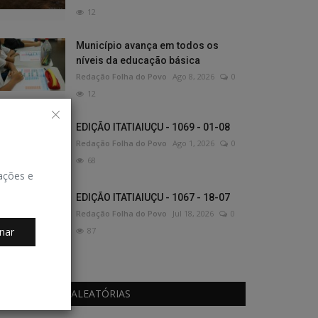
12
Município avança em todos os
níveis da educação básica
Redação Folha do Povo
Ago 8, 2026
0
12
EDIÇÃO ITATIAIUÇU - 1069 - 01-08
Redação Folha do Povo
Ago 1, 2026
0
68
zações e
EDIÇÃO ITATIAIUÇU - 1067 - 18-07
Redação Folha do Povo
Jul 18, 2026
0
nar
87
PUBLICAÇÕES ALEATÓRIAS