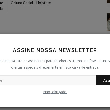
te
Coluna Social - Holofote
do
0
0
0
0
ASSINE NOSSA NEWSLETTER
graçado
Bravo
Triste
Uau
e à nossa lista de assinantes para receber as últimas notícias, atuali
ofertas especiais diretamente em sua caixa de entrada.
Assi
Não, obrigado.