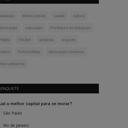
Itatiaiuçu
Minas Gerais
saúde
cultura
Mineração
educação
Prefeitura de Itatiaiuçu
PMMG
ITAÚNA
acidente
esporte
polícia
Polícia Militar
Mineração Usiminas
meio ambiente
ENQUETE
ual a melhor capital para se morar?
São Paulo
Rio de Janeiro