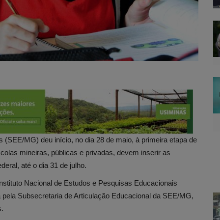
 (SEE/MG) deu início, no dia 28 de maio, à primeira etapa de
olas mineiras, públicas e privadas, devem inserir as
al, até o dia 31 de julho.
nstituto Nacional de Estudos e Pesquisas Educacionais
da pela Subsecretaria de Articulação Educacional da SEE/MG,
s.